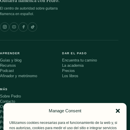
Guitarra flamenca con Pedro.
El centro de autoridad sobre guitarra
flamenca en español.
APRENDER
DAR EL PASO
Guías y blog
Encuentra tu camino
Recursos
La academia
Podcast
Precios
Afinador y metrónomo
Los libros
MÁS
Sobre Pedro
Contacto
Opiniones de alumnos
Manage Consent
Preguntas frecuentes
Aviso legal
Política de privacidad
Utilizamos cookies necesarias para el funcionamiento de la web y, si
Política de cookies
nos autorizas, cookies para medir el uso del sitio e integrar servicios