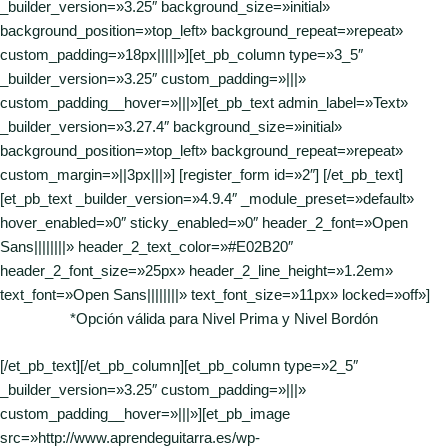
_builder_version=»3.25″ background_size=»initial»
background_position=»top_left» background_repeat=»repeat»
custom_padding=»18px|||||»][et_pb_column type=»3_5″
_builder_version=»3.25″ custom_padding=»|||»
custom_padding__hover=»|||»][et_pb_text admin_label=»Text»
_builder_version=»3.27.4″ background_size=»initial»
background_position=»top_left» background_repeat=»repeat»
custom_margin=»||3px|||»] [register_form id=»2″] [/et_pb_text]
[et_pb_text _builder_version=»4.9.4″ _module_preset=»default»
hover_enabled=»0″ sticky_enabled=»0″ header_2_font=»Open
Sans||||||||» header_2_text_color=»#E02B20″
header_2_font_size=»25px» header_2_line_height=»1.2em»
text_font=»Open Sans||||||||» text_font_size=»11px» locked=»off»]
*Opción válida para Nivel Prima y Nivel Bordón
[/et_pb_text][/et_pb_column][et_pb_column type=»2_5″
_builder_version=»3.25″ custom_padding=»|||»
custom_padding__hover=»|||»][et_pb_image
src=»http://www.aprendeguitarra.es/wp-