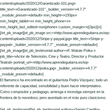
content/uploads/2020/12/Garantizado-101.png»
title_text=»Garantizado-101″ _builder_version=»4.7.7″
_module_preset=»default» min_height=»193px»
min_height_tablet=»» min_height_phone=»»
min_height_last_edited=»on|phone» custom_margin=»||3px|||»]
[/et_pb_image][et_pb_image src=»http://www.aprendeguitarra.es/wp-
content/uploads/2020/12/Stripe-y-paypal.jpg» title_text=»Stripe-y-
paypal» _builder_version=»4.7.7″ _module_preset=»default»]
[/et_pb_image][et_pb_testimonial author=»F. Matute Poika »
job_title=»Actor de Televisión, Cine y Teatro, Director y Productor
Teatral» portrait_url=»http://www.aprendeguitarra.es/wp-
content/uploads/2020/12/poika.jpg» _builder_version=»4.7.7″
_module_preset=»default»]
El flamenco ha encontrado en el guitarrista Pedro Vázquez, todo un
referente de capacidad, sensibilidad y buen hacer interpretativo.
Como compositor y pedagogo, arriesga e investiga siempre en la
frontera de lo novedoso, pero asentado en el más puro clasicismo.
[/et_pb_testimonial][et_pb_testimonial author=»Sergio Carrillo»