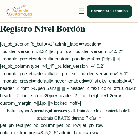
Ir
Abrir
☰
al
Encuentra tu camino
navegación
contenido
Registro Nivel Bordón
[et_pb_section fb_built=»1″ admin_label=»section»
_builder_version=»3.22″][et_pb_row _builder_version=»4.9.2″
_module_preset=»default» custom_padding=»8px||14px|||»]
[et_pb_column type=»4_4″ _builder_version=»4.9.2″
_module_preset=»default»][et_pb_text _builder_version=»4.9.4″
_module_preset=»default» hover_enabled=»0″ sticky_enabled=»0″
header_2_font=»Open Sans||||||||» header_2_text_color=»#E02B20″
header_2_font_size=»20px» header_2_line_height=»1.2em»
custom_margin=»||1px|||» locked=»off»]
Aprendeguitarra.es
Entra hoy en
y disfruta de todo el contenido de la
academia GRATIS durante 7 días. *
[/et_pb_text][/et_pb_column][/et_pb_row][et_pb_row
column_structure=»3_5,2_5″ admin_label=»row»